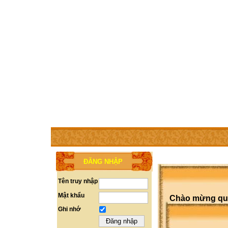
TRANG CHỦ
THÀNH VIÊN
TRỢ GIÚP
LIÊN HỆ
ĐĂNG NHẬP
Tên truy nhập
Mật khẩu
Chào mừng quý 
Ghi nhớ