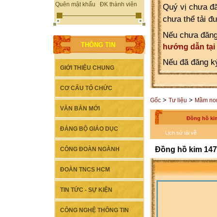
Quên mật khẩu
ĐK thành viên
Quý vị chưa đă
chưa thể tải đ
Nếu chưa đăng
THÔNG TIN
hướng dẫn tại
Nếu đã đăng ký
GIỚI THIỆU CHUNG
CƠ CẤU TỔ CHỨC
>
>
Gốc
Tư liệu
Mầm no
VĂN BẢN MỚI
Đồng hồ ki
ĐẢNG BỘ GIÁO DỤC
Lịch sử tải về
Đồng hồ kim 147
CÔNG ĐOÀN NGÀNH
ĐOÀN TNCS HCM
TIN TỨC - SỰ KIỆN
CÔNG NGHỆ THÔNG TIN