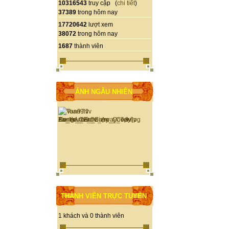
10316543
truy cập (
chi tiết
)
37389
trong hôm nay
17720642
lượt xem
38072
trong hôm nay
1687
thành viên
ẢNH NGẪU NHIÊN
THÀNH VIÊN TRỰC TUYẾN
1 khách và 0 thành viên