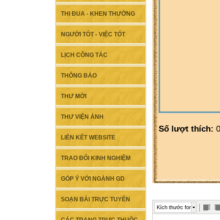
THI ĐUA - KHEN THƯỞNG
NGƯỜI TỐT - VIỆC TỐT
LỊCH CÔNG TÁC
THÔNG BÁO
THƯ MỜI
THƯ VIỆN ẢNH
Số lượt thích:
0
LIÊN KẾT WEBSITE
TRAO ĐỔI KINH NGHIỆM
GÓP Ý VỚI NGÀNH GD
SOẠN BÀI TRỰC TUYẾN
Kích thước font