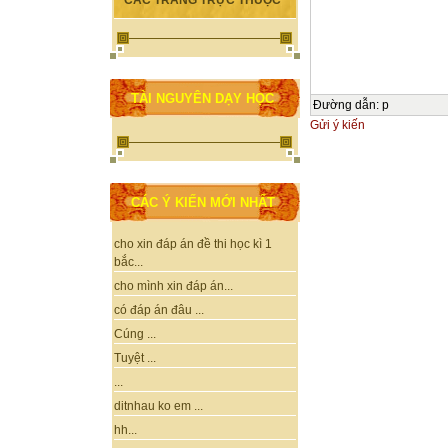
CÁC TRANG TRỰC THUỘC
TÀI NGUYÊN DẠY HỌC
Đường dẫn
:
p
Gửi ý kiến
CÁC Ý KIẾN MỚI NHẤT
cho xin đáp án đề thi học kì 1
bắc...
cho mình xin đáp án...
có đáp án đâu ...
Cúng ...
Tuyệt ...
...
ditnhau ko em ...
hh...