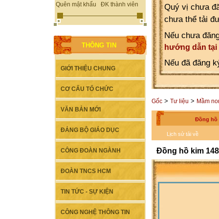
Quên mật khẩu
ĐK thành viên
Quý vị chưa đă
chưa thể tải đ
Nếu chưa đăng
THÔNG TIN
hướng dẫn tại
Nếu đã đăng ký
GIỚI THIỆU CHUNG
CƠ CẤU TỔ CHỨC
>
>
Gốc
Tư liệu
Mầm no
VĂN BẢN MỚI
Đồng hồ 
ĐẢNG BỘ GIÁO DỤC
Lịch sử tải về
Đồng hồ kim 148
CÔNG ĐOÀN NGÀNH
ĐOÀN TNCS HCM
TIN TỨC - SỰ KIỆN
CÔNG NGHỆ THÔNG TIN