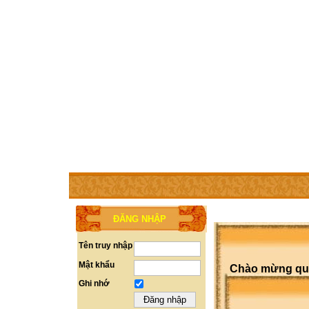
TRANG CHỦ
THÀNH VIÊN
TRỢ GIÚP
LIÊN HỆ
ĐĂNG NHẬP
Tên truy nhập
Mật khẩu
Chào mừng quý 
Ghi nhớ