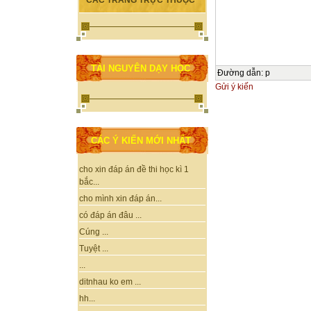
CÁC TRANG TRỰC THUỘC
TÀI NGUYÊN DẠY HỌC
Đường dẫn
:
p
Gửi ý kiến
CÁC Ý KIẾN MỚI NHẤT
cho xin đáp án đề thi học kì 1
bắc...
cho mình xin đáp án...
có đáp án đâu ...
Cúng ...
Tuyệt ...
...
ditnhau ko em ...
hh...