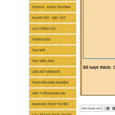
THI ĐUA - KHEN THƯỞNG
NGƯỜI TỐT - VIỆC TỐT
LỊCH CÔNG TÁC
THÔNG BÁO
THƯ MỜI
THƯ VIỆN ẢNH
Số lượt thích:
0
LIÊN KẾT WEBSITE
TRAO ĐỔI KINH NGHIỆM
GÓP Ý VỚI NGÀNH GD
SOẠN BÀI TRỰC TUYẾN
Kích thước font