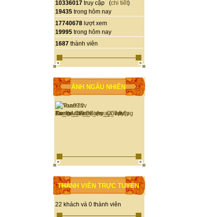
10336017
truy cập (
chi tiết
)
19435
trong hôm nay
17740678
lượt xem
19995
trong hôm nay
1687
thành viên
ẢNH NGẪU NHIÊN
THÀNH VIÊN TRỰC TUYẾN
22 khách và 0 thành viên