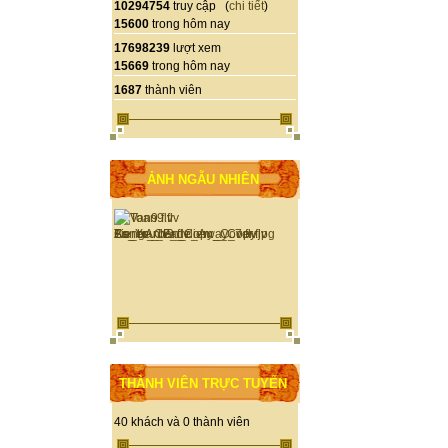
10294754
truy cập (
chi tiết
)
15600
trong hôm nay
17698239
lượt xem
15669
trong hôm nay
1687
thành viên
ẢNH NGẪU NHIÊN
THÀNH VIÊN TRỰC TUYẾN
40 khách và 0 thành viên