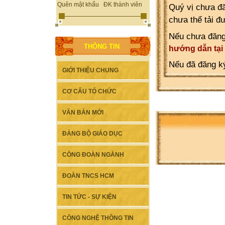
Quên mật khẩu
ĐK thành viên
Quý vị chưa đă
chưa thể tải đ
Nếu chưa đăng
THÔNG TIN
hướng dẫn tại
Nếu đã đăng ký
GIỚI THIỆU CHUNG
CƠ CẤU TỔ CHỨC
VĂN BẢN MỚI
ĐẢNG BỘ GIÁO DỤC
CÔNG ĐOÀN NGÀNH
ĐOÀN TNCS HCM
TIN TỨC - SỰ KIỆN
CÔNG NGHỆ THÔNG TIN