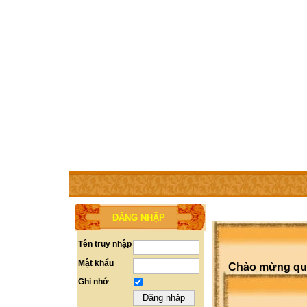
TRANG CHỦ
THÀNH VIÊN
TRỢ GIÚP
LIÊN HỆ
ĐĂNG NHẬP
Tên truy nhập
Mật khẩu
Chào mừng quý 
Ghi nhớ