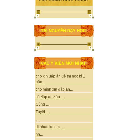
CÁC TRANG TRỰC THUỘC
TÀI NGUYÊN DẠY HỌC
CÁC Ý KIẾN MỚI NHẤT
cho xin đáp án đề thi học kì 1
bắc...
cho mình xin đáp án...
có đáp án đâu ...
Cúng ...
Tuyệt ...
...
ditnhau ko em ...
hh...