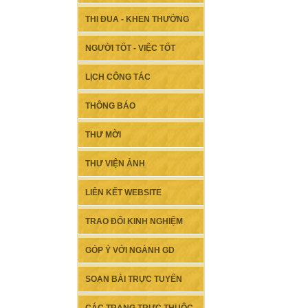
THI ĐUA - KHEN THƯỞNG
NGƯỜI TỐT - VIỆC TỐT
LỊCH CÔNG TÁC
THÔNG BÁO
THƯ MỜI
THƯ VIỆN ẢNH
LIÊN KẾT WEBSITE
TRAO ĐỔI KINH NGHIỆM
GÓP Ý VỚI NGÀNH GD
SOẠN BÀI TRỰC TUYẾN