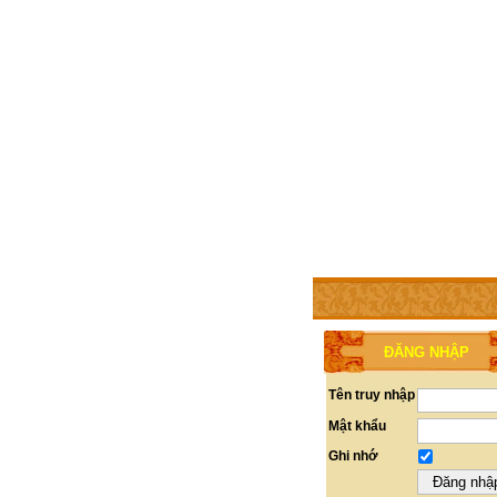
TRANG CHỦ
THÀNH V
ĐĂNG NHẬP
Tên truy nhập
Mật khẩu
Ghi nhớ