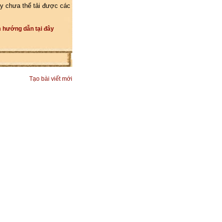
y chưa thể tải được các
 hướng dẫn tại đây
Tạo bài viết mới