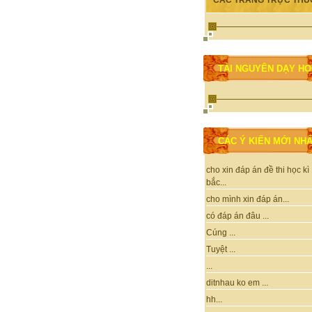
CÁC TRANG TRỰC THU
TÀI NGUYÊN DẠY H
CÁC Ý KIẾN MỚI NH
cho xin đáp án đề thi học kì
bắc...
cho mình xin đáp án...
có đáp án đâu ...
Cúng ...
Tuyệt ...
...
ditnhau ko em ...
hh...