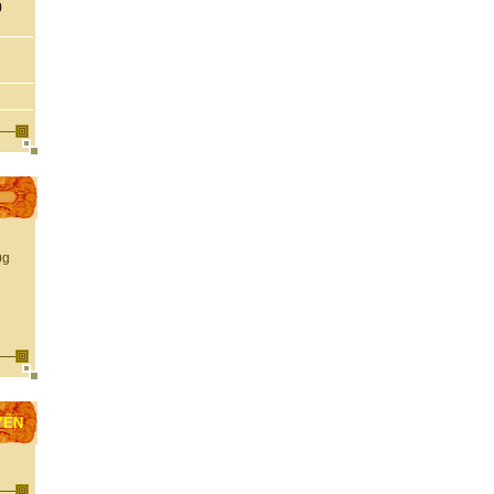
)
YẾN