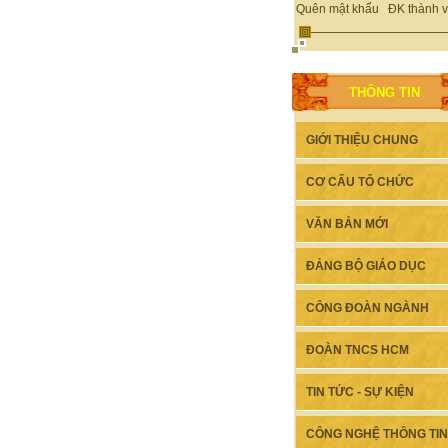
Quên mật khẩu
ĐK thành v
THÔNG TIN
GIỚI THIỆU CHUNG
CƠ CẤU TỔ CHỨC
VĂN BẢN MỚI
ĐẢNG BỘ GIÁO DỤC
CÔNG ĐOÀN NGÀNH
ĐOÀN TNCS HCM
TIN TỨC - SỰ KIỆN
CÔNG NGHỆ THÔNG TIN