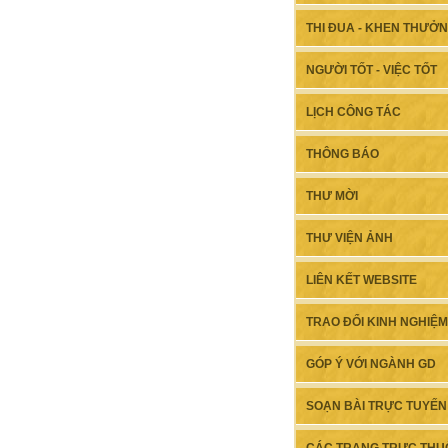
THI ĐUA - KHEN THƯỞ
NGƯỜI TỐT - VIỆC TỐT
LỊCH CÔNG TÁC
THÔNG BÁO
THƯ MỜI
THƯ VIỆN ẢNH
LIÊN KẾT WEBSITE
TRAO ĐỔI KINH NGHIỆM
GÓP Ý VỚI NGÀNH GD
SOẠN BÀI TRỰC TUYẾN