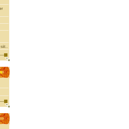
er
sát...
N