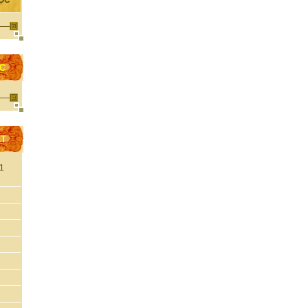
ỘC
ỌC
ẤT
 1