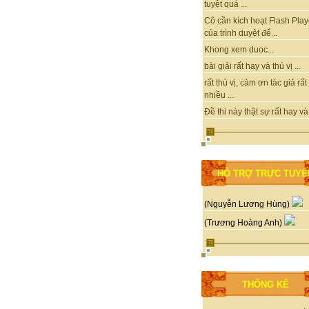
tuyệt quá ...
Cô cần kích hoạt Flash Play
của trình duyệt để...
Khong xem duoc...
bài giải rất hay và thú vị ...
rất thú vị, cảm ơn tác giả rất
nhiều ...
Đề thi này thật sự rất hay và 
HỖ TRỢ TRỰC TUYẾ
(Nguyễn Lương Hùng)
(Trương Hoàng Anh)
THỐNG KÊ