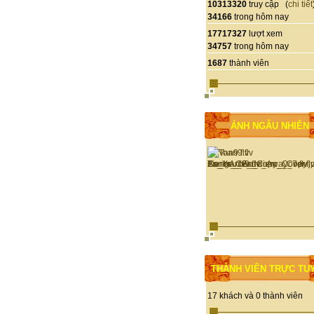
10313320
truy cập (
chi tiết
34166
trong hôm nay
17717327
lượt xem
34757
trong hôm nay
1687
thành viên
ẢNH NGẪU NHIÊN
THÀNH VIÊN TRỰC TU
17 khách và 0 thành viên