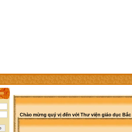
IÊN
TRỢ GIÚP
LIÊN HỆ
CÁC TRANG TRỰC THUỘC
LIÊN KẾT
Chào mừng quý vị đến với Thư viện giáo dục Bắc 