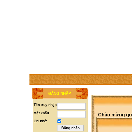
TRANG CHỦ
THÀNH VIÊN
TRỢ GIÚP
LIÊN HỆ
ĐĂNG NHẬP
Tên truy nhập
Mật khẩu
Chào mừng quý 
Ghi nhớ