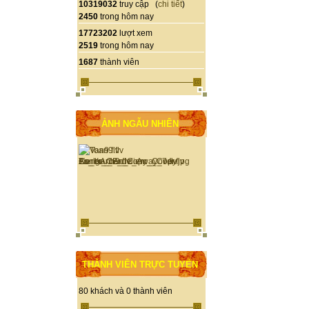
10319032
truy cập (
chi tiết
)
2450
trong hôm nay
17723202
lượt xem
2519
trong hôm nay
1687
thành viên
ẢNH NGẪU NHIÊN
THÀNH VIÊN TRỰC TUYẾN
80 khách và 0 thành viên