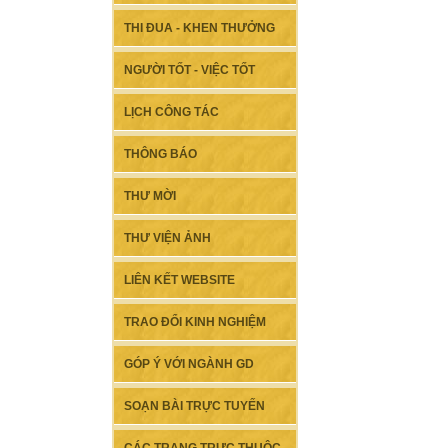
THI ĐUA - KHEN THƯỞNG
NGƯỜI TỐT - VIỆC TỐT
LỊCH CÔNG TÁC
THÔNG BÁO
THƯ MỜI
THƯ VIỆN ẢNH
LIÊN KẾT WEBSITE
TRAO ĐỔI KINH NGHIỆM
GÓP Ý VỚI NGÀNH GD
SOẠN BÀI TRỰC TUYẾN