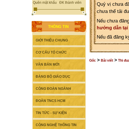
Quên mật khẩu
ĐK thành viên
Quý vị chưa đă
chưa thể tải đ
Nếu chưa đăng
THÔNG TIN
hướng dẫn tại
Nếu đã đăng ký
GIỚI THIỆU CHUNG
CƠ CẤU TỔ CHỨC
>
>
Gốc
Bài viết
Thi đu
VĂN BẢN MỚI
ĐẢNG BỘ GIÁO DỤC
CÔNG ĐOÀN NGÀNH
ĐOÀN TNCS HCM
TIN TỨC - SỰ KIỆN
CÔNG NGHỆ THÔNG TIN