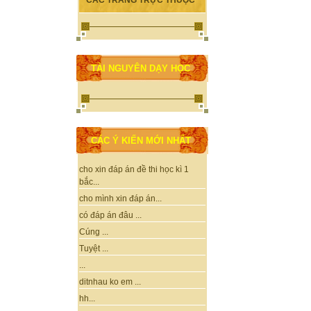
CÁC TRANG TRỰC THUỘC
TÀI NGUYÊN DẠY HỌC
CÁC Ý KIẾN MỚI NHẤT
cho xin đáp án đề thi học kì 1
bắc...
cho mình xin đáp án...
có đáp án đâu ...
Cúng ...
Tuyệt ...
...
ditnhau ko em ...
hh...