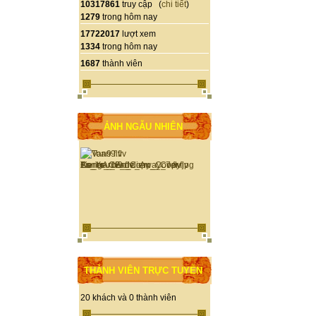
10317861
truy cập (
chi tiết
)
1279
trong hôm nay
17722017
lượt xem
1334
trong hôm nay
1687
thành viên
ẢNH NGẪU NHIÊN
THÀNH VIÊN TRỰC TUYẾN
20 khách và 0 thành viên