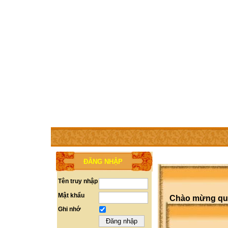
TRANG CHỦ
THÀNH VIÊN
TRỢ GIÚP
LIÊN HỆ
ĐĂNG NHẬP
Tên truy nhập
Mật khẩu
Chào mừng quý 
Ghi nhớ