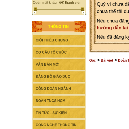
Quên mật khẩu
ĐK thành viên
Quý vị chưa đă
chưa thể tải đ
Nếu chưa đăng
THÔNG TIN
hướng dẫn tại
Nếu đã đăng ký
GIỚI THIỆU CHUNG
CƠ CẤU TỔ CHỨC
>
>
Gốc
Bài viết
Đoàn 
VĂN BẢN MỚI
ĐẢNG BỘ GIÁO DỤC
CÔNG ĐOÀN NGÀNH
ĐOÀN TNCS HCM
TIN TỨC - SỰ KIỆN
CÔNG NGHỆ THÔNG TIN