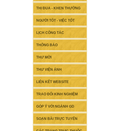
THI ĐUA - KHEN THƯỞNG
NGƯỜI TỐT - VIỆC TỐT
LỊCH CÔNG TÁC
THÔNG BÁO
THƯ MỜI
THƯ VIỆN ẢNH
LIÊN KẾT WEBSITE
TRAO ĐỔI KINH NGHIỆM
GÓP Ý VỚI NGÀNH GD
SOẠN BÀI TRỰC TUYẾN