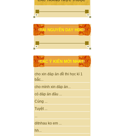
CÁC TRANG TRỰC THUỘC
TÀI NGUYÊN DẠY HỌC
CÁC Ý KIẾN MỚI NHẤT
cho xin đáp án đề thi học kì 1
bắc...
cho mình xin đáp án...
có đáp án đâu ...
Cúng ...
Tuyệt ...
...
ditnhau ko em ...
hh...