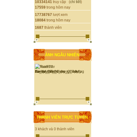
10334141
truy cập (
chi tiết
)
17559
trong hôm nay
17738767
lượt xem
18084
trong hôm nay
1687
thành viên
ẢNH NGẪU NHIÊN
THÀNH VIÊN TRỰC TUYẾN
3 khách và 0 thành viên