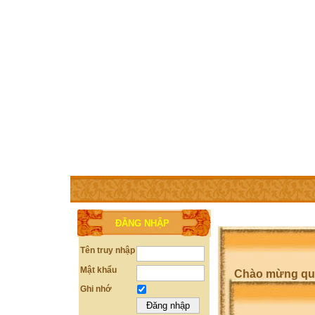
TRANG CHỦ
THÀNH VIÊN
TRỢ GIÚP
LIÊN HỆ
ĐĂNG NHẬP
Tên truy nhập
Mật khẩu
Chào mừng quý 
Ghi nhớ