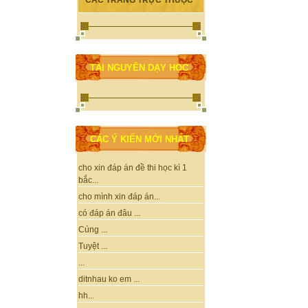
CÁC TRANG TRỰC THUỘC
TÀI NGUYÊN DẠY HỌC
CÁC Ý KIẾN MỚI NHẤT
cho xin đáp án đề thi học kì 1
bắc...
cho mình xin đáp án...
có đáp án đâu ...
Cúng ...
Tuyệt ...
...
ditnhau ko em ...
hh...