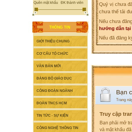
Quên mật khẩu
ĐK thành viên
Quý vị chưa đă
chưa thể tải đ
Nếu chưa đăng
THÔNG TIN
hướng dẫn tại
Nếu đã đăng ký
GIỚI THIỆU CHUNG
CƠ CẤU TỔ CHỨC
VĂN BẢN MỚI
ĐẢNG BỘ GIÁO DỤC
Bạn 
CÔNG ĐOÀN NGÀNH
Trang nà
ĐOÀN TNCS HCM
Truy cập tra
TIN TỨC - SỰ KIỆN
Bạn phải mở tr
CÔNG NGHỆ THÔNG TIN
và mật khẩu đã