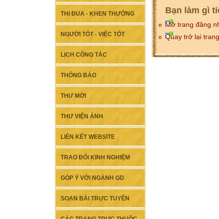
Bạn làm gì t
THI ĐUA - KHEN THƯỞNG
Mở trang đăng n
NGƯỜI TỐT - VIỆC TỐT
Quay trở lại tran
LỊCH CÔNG TÁC
THÔNG BÁO
THƯ MỜI
THƯ VIỆN ẢNH
LIÊN KẾT WEBSITE
TRAO ĐỔI KINH NGHIỆM
GÓP Ý VỚI NGÀNH GD
SOẠN BÀI TRỰC TUYẾN