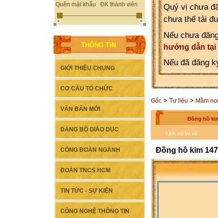
Quên mật khẩu
ĐK thành viên
Quý vị chưa đă
chưa thể tải đ
Nếu chưa đăng
THÔNG TIN
hướng dẫn tại
Nếu đã đăng ký
GIỚI THIỆU CHUNG
CƠ CẤU TỔ CHỨC
>
>
Gốc
Tư liệu
Mầm no
VĂN BẢN MỚI
Đồng hồ ki
ĐẢNG BỘ GIÁO DỤC
Lịch sử tải về
Đồng hồ kim 147
CÔNG ĐOÀN NGÀNH
ĐOÀN TNCS HCM
TIN TỨC - SỰ KIỆN
CÔNG NGHỆ THÔNG TIN