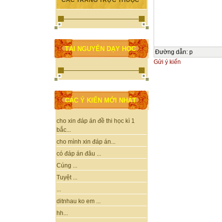
CÁC TRANG TRỰC THUỘC
TÀI NGUYÊN DẠY HỌC
Đường dẫn
:
p
Gửi ý kiến
CÁC Ý KIẾN MỚI NHẤT
cho xin đáp án đề thi học kì 1
bắc...
cho mình xin đáp án...
có đáp án đâu ...
Cúng ...
Tuyệt ...
...
ditnhau ko em ...
hh...