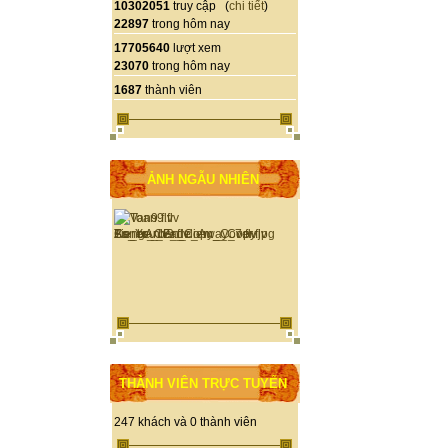
10302051
truy cập (
chi tiết
)
22897
trong hôm nay
17705640
lượt xem
23070
trong hôm nay
1687
thành viên
ẢNH NGẪU NHIÊN
THÀNH VIÊN TRỰC TUYẾN
247 khách và 0 thành viên