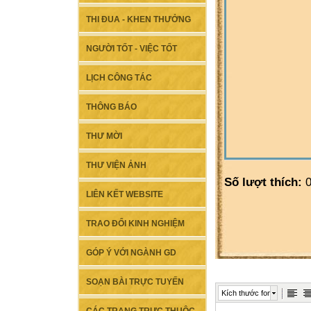
THI ĐUA - KHEN THƯỞNG
NGƯỜI TỐT - VIỆC TỐT
LỊCH CÔNG TÁC
THÔNG BÁO
THƯ MỜI
THƯ VIỆN ẢNH
Số lượt thích:
0
LIÊN KẾT WEBSITE
TRAO ĐỔI KINH NGHIỆM
GÓP Ý VỚI NGÀNH GD
SOẠN BÀI TRỰC TUYẾN
Kích thước font