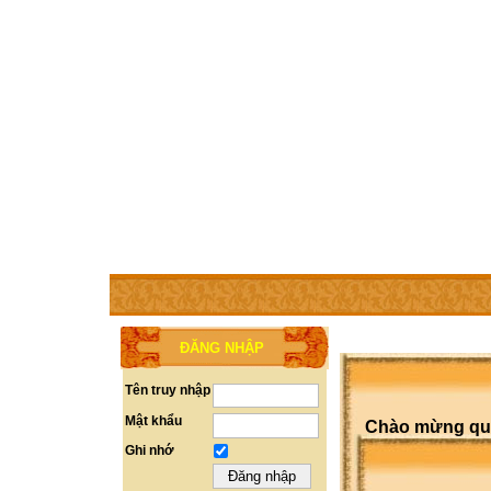
TRANG CHỦ
THÀNH VIÊN
TRỢ GIÚP
LIÊN HỆ
ĐĂNG NHẬP
Tên truy nhập
Mật khẩu
Chào mừng quý 
Ghi nhớ