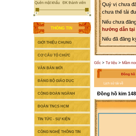
Quên mật khẩu
ĐK thành viên
Quý vị chưa đă
chưa thể tải đ
Nếu chưa đăng
THÔNG TIN
hướng dẫn tại
Nếu đã đăng ký
GIỚI THIỆU CHUNG
CƠ CẤU TỔ CHỨC
>
>
Gốc
Tư liệu
Mầm no
VĂN BẢN MỚI
Đồng hồ 
ĐẢNG BỘ GIÁO DỤC
Lịch sử tải về
Đồng hồ kim 148
CÔNG ĐOÀN NGÀNH
ĐOÀN TNCS HCM
TIN TỨC - SỰ KIỆN
CÔNG NGHỆ THÔNG TIN