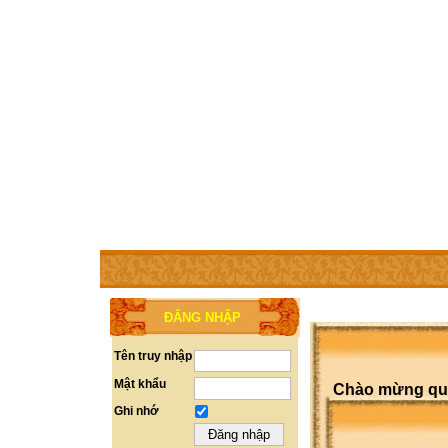
TRANG CHỦ
THÀNH VIÊN
TRỢ GIÚP
LIÊN HỆ
ĐĂNG NHẬP
Tên truy nhập
Mật khẩu
Chào mừng quý 
Ghi nhớ