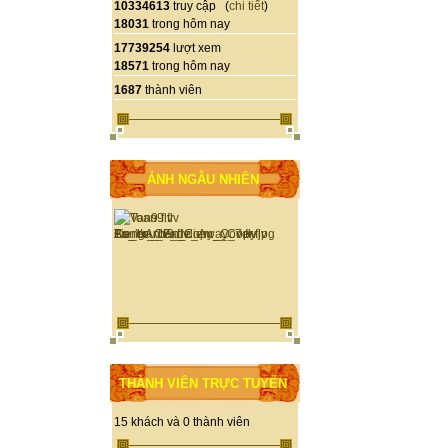
10334613
truy cập (
chi tiết
)
18031
trong hôm nay
17739254
lượt xem
18571
trong hôm nay
1687
thành viên
ẢNH NGẪU NHIÊN
THÀNH VIÊN TRỰC TUYẾN
15 khách và 0 thành viên