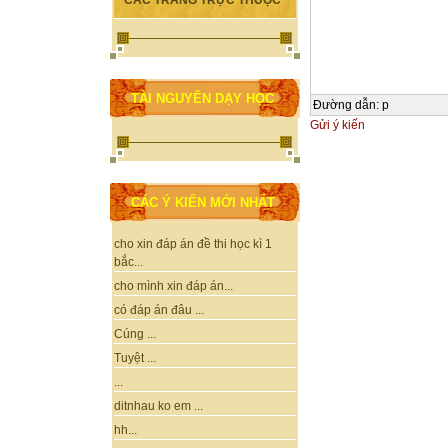
CÁC TRANG TRỰC THUỘC
TÀI NGUYÊN DẠY HỌC
Đường dẫn
:
p
Gửi ý kiến
CÁC Ý KIẾN MỚI NHẤT
cho xin đáp án đề thi học kì 1
bắc...
cho mình xin đáp án...
có đáp án đâu ...
Cúng ...
Tuyệt ...
...
ditnhau ko em ...
hh...