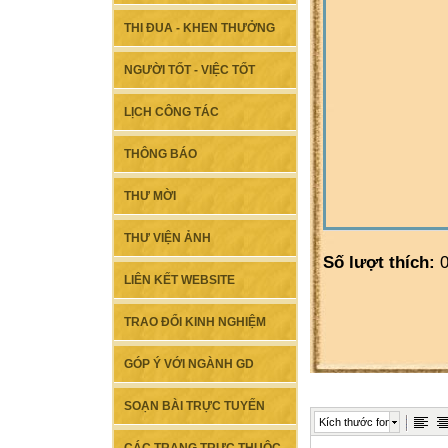
THI ĐUA - KHEN THƯỞNG
NGƯỜI TỐT - VIỆC TỐT
LỊCH CÔNG TÁC
THÔNG BÁO
THƯ MỜI
THƯ VIỆN ẢNH
Số lượt thích:
0
LIÊN KẾT WEBSITE
TRAO ĐỔI KINH NGHIỆM
GÓP Ý VỚI NGÀNH GD
SOẠN BÀI TRỰC TUYẾN
Kích thước font